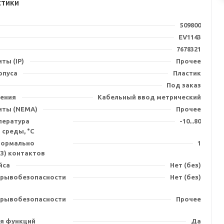
стики
509800
EV1143
7678321
ты (IP)
Прочее
рпуса
Пластик
Под заказ
ения
Кабельный ввод метрический
иты (NEMA)
Прочее
пература
-10...80
среды, °C
нормально
1
З) контактов
йса
Нет (без)
зрывобезопасности
Нет (без)
зрывобезопасности
Прочее
я функций
Да