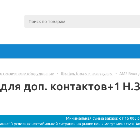
отехническое оборудование
-
Шкафы, боксы и аксессуары
-
AM2 Блок д
для доп. контактов+1 Н.З.
Минимальная сумма заказа: от 15 000 
ание! В условиях нестабильной ситуации на рынке цены могут меняться. А