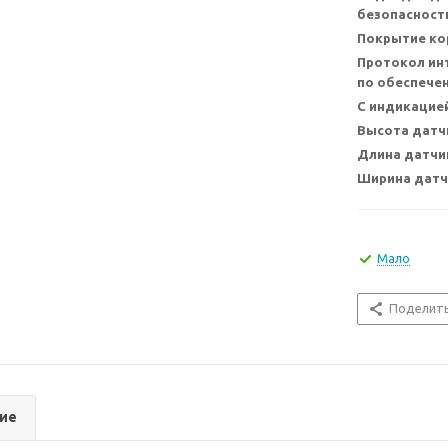
безопасност
Покрытие ко
Протокол ин
по обеспече
С индикацие
Высота датч
Длина датчи
Ширина датч
Мало
Поделит
ие