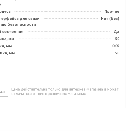
и
рпуса
Прочее
терфейса для связи
Нет (без)
нию безопасности
й состояния
Да
ика, мм
50
ка, мм
0.05
ика, мм
50
Цена действительна только для интернет-магазина и может
ься
отличаться от цен в розничных магазинах