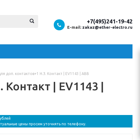
+7(495)241-19-42
E-mail:
zakaz@ether-electro.ru
ля доп. контактов+1 Н.З. Контакт | EV1143 | ABB
 Контакт | EV1143 |
рублей
ктуальные цены просим уточнять по телефону.