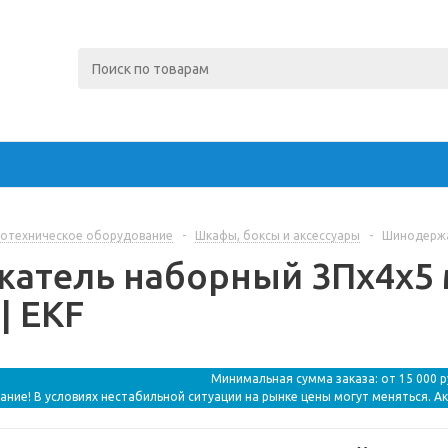
отехническое оборудование
-
Шкафы, боксы и аксессуары
-
Шинодержат
атель наборный 3Пх4х5 м
| EKF
Минимальная сумма заказа: от 15 000 
ание! В условиях нестабильной ситуации на рынке цены могут меняться. А