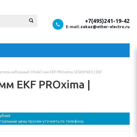
+7(495)241-19-42
E-mail:
zakaz@ether-electro.ru
ель наборный 3Пх4х5 мм EKF PROxima | BSK3P4X5 | EKF
м EKF PROxima |
рублей
ктуальные цены просим уточнять по телефону.