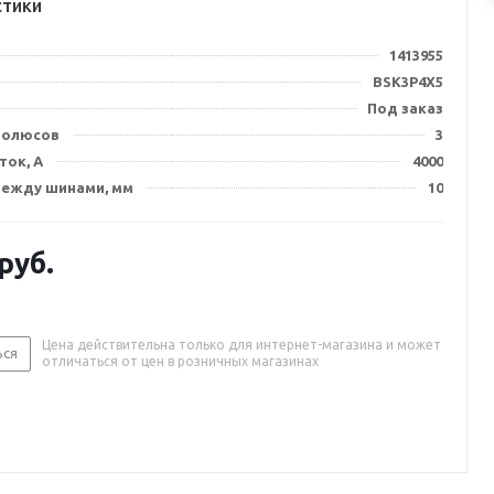
стики
1413955
BSK3P4X5
Под заказ
полюсов
3
ток, А
4000
между шинами, мм
10
руб.
Цена действительна только для интернет-магазина и может
ься
отличаться от цен в розничных магазинах