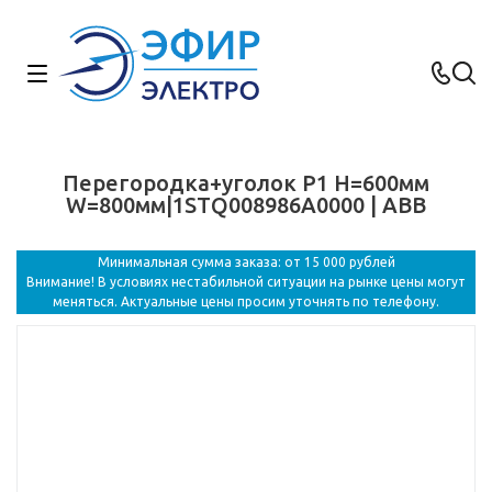
Перегородка+уголок P1 H=600мм
W=800мм|1STQ008986A0000 | ABB
Минимальная сумма заказа: от 15 000 рублей
Внимание! В условиях нестабильной ситуации на рынке цены могут
меняться. Актуальные цены просим уточнять по телефону.