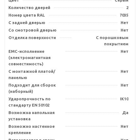
Цвет
Серый
Количество дверей
2
Номер цвета RAL
7035
С задней дверью
Нет
Со смотровой дверью
Нет
Отделка поверхности
С порошковым
покрытием
EMC-исполнение
Нет
(электромагнитная
совместимость)
С монтажной платой/
Нет
панелью
Подходит для сборок
Нет
(наборный)
Ударопрочность по
IK10
стандарту EN 50102
Возможна напольная
Да
установка
Возможно настенное
Нет
крепление