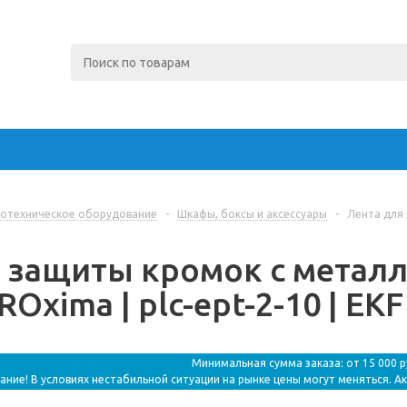
отехническое оборудование
-
Шкафы, боксы и аксессуары
-
Лента для 
 защиты кромок с металл
ROxima | plc-ept-2-10 | EKF
Минимальная сумма заказа: от 15 000 
ание! В условиях нестабильной ситуации на рынке цены могут меняться. А