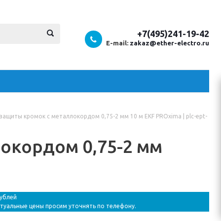
+7(495)241-19-42
E-mail:
zakaz@ether-electro.ru
защиты кромок с металлокордом 0,75-2 мм 10 м EKF PROxima | plc-ept-
окордом 0,75-2 мм
рублей
ктуальные цены просим уточнять по телефону.