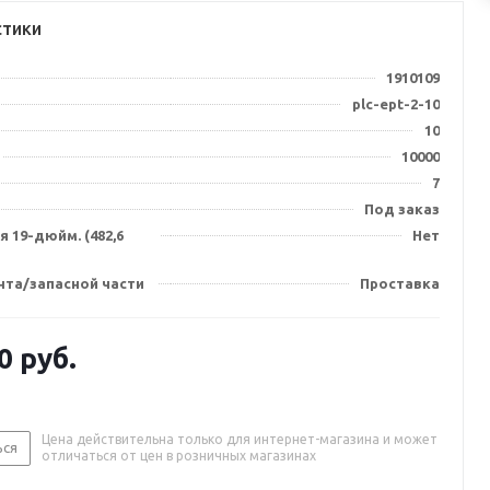
стики
1910109
plc-ept-2-10
10
10000
7
Под заказ
 19-дюйм. (482,6
Нет
нта/запасной части
Проставка
0
руб.
Цена действительна только для интернет-магазина и может
ься
отличаться от цен в розничных магазинах