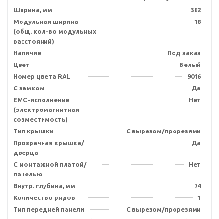
Ширина, мм
382
Модульная ширина
18
(общ. кол-во модульных
расстояний)
Наличие
Под заказ
Цвет
Белый
Номер цвета RAL
9016
С замком
Да
EMC-исполнение
Нет
(электромагнитная
совместимость)
Тип крышки
С вырезом/прорезями
Прозрачная крышка/
Да
дверца
С монтажной платой/
Нет
панелью
Внутр. глубина, мм
74
Количество рядов
1
Тип передней панели
С вырезом/прорезями