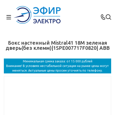
Бокс настенный Mistral41 18М зеленая
дверь(без клемм)|1SPE007717F0820| ABB
Минимальная сумма заказа: от 15 000 рублей
Внимание! В условиях нестабильной ситуации на рынке цены могут
меняться. Актуальные цены просим уточнять по телефону.