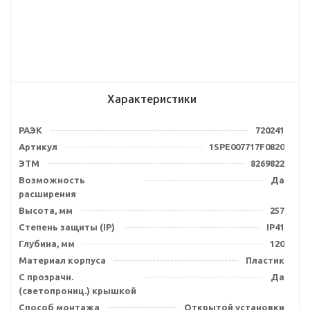
Характеристики
РАЭК
720241
Артикул
1SPE007717F0820
ЭТМ
8269822
Возможность
Да
расширения
Высота, мм
257
Степень защиты (IP)
IP41
Глубина, мм
120
Материал корпуса
Пластик
С прозрачн.
Да
(светопрониц.) крышкой
Способ монтажа
Открытой установки