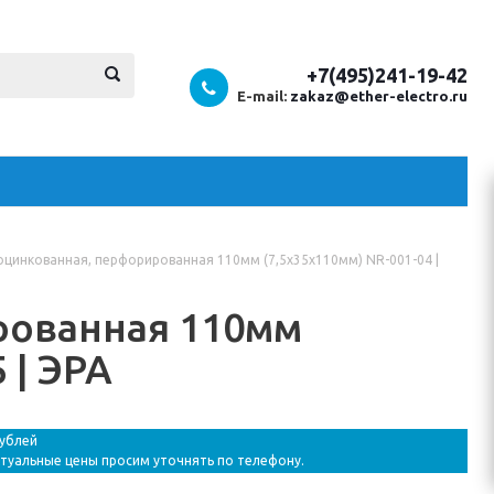
+7(495)241-19-42
E-mail:
zakaz@ether-electro.ru
оцинкованная, перфорированная 110мм (7,5х35х110мм) NR-001-04 |
рованная 110мм
 | ЭРА
рублей
ктуальные цены просим уточнять по телефону.