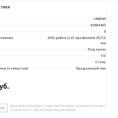
стики
1498389
Б0036455
8
олнение
DIN-рейка (с Ω-профилем) 35/7,5
мм
Под заказ
110
Сталь
чки (отверстия)
Продольный паз
уб.
Цена действительна только для интернет-магазина и может
ься
отличаться от цен в розничных магазинах