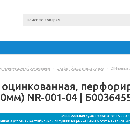
отехническое оборудование
-
Шкафы, боксы и аксессуары
-
DIN-рейка 
а оцинкованная, перфори
0мм) NR-001-04 | Б0036455
Минимальная сумма заказа: от 15 000 
ание! В условиях нестабильной ситуации на рынке цены могут меняться. А