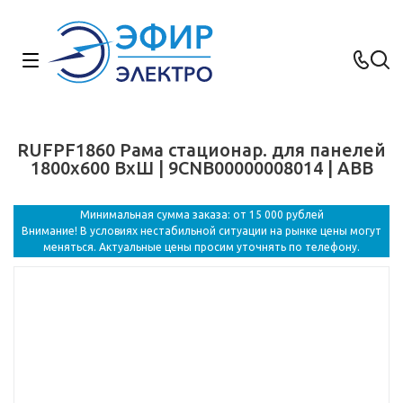
RUFPF1860 Рама стационар. для панелей
1800х600 ВхШ | 9CNB00000008014 | ABB
Минимальная сумма заказа: от 15 000 рублей
Внимание! В условиях нестабильной ситуации на рынке цены могут
меняться. Актуальные цены просим уточнять по телефону.