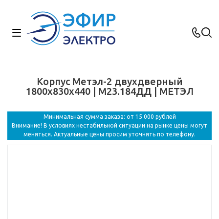
Корпус Метэл-2 двухдверный
1800х830х440 | М23.184ДД | МЕТЭЛ
Минимальная сумма заказа: от 15 000 рублей
Внимание! В условиях нестабильной ситуации на рынке цены могут
меняться. Актуальные цены просим уточнять по телефону.