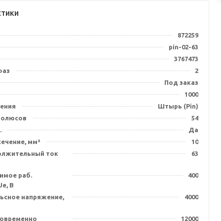
стики
872259
pin-02-63
3767473
фаз
2
Под заказ
1000
ения
Штырь (Pin)
полюсов
54
.
Да
ечение, мм²
10
олжительный ток
63
имое раб.
400
e, В
льсное напряжение,
4000
ковременно
12000