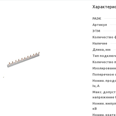
Характери
РАЭК
Артикул
ЭТМ
Количество 
Наличие
Длина, мм
Тип подключ
Количество 
Изолированн
Поперечное с
Номин. прод
Iu, А
Макс. допуст
напряжение U
Номин. импу
кВ
Номин. крат