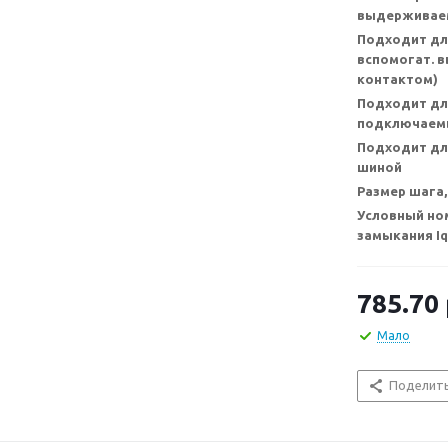
выдерживаем
Подходит дл
вспомогат. 
контактом)
Подходит дл
подключаемы
Подходит для
шиной
Размер шага,
Условный но
замыкания Iq
785.70
Мало
Поделит