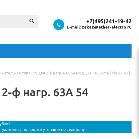
+7(495)241-19-42
E-mail:
zakaz@ether-electro.ru
нительная типа PIN для 2-ф нагр. 63А 54 мод. EKF PROxima | pin-02-63 |
2-ф нагр. 63А 54
рублей
ктуальные цены просим уточнять по телефону.