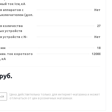
ый ток Icw, кА
я аппаратов с
Нет
выключателем (доп.
я количества
27
х устройств
 устройств с N-
Нет
 мм
18
мин. ток короткого
12000
, кА
руб.
Цена действительна только для интернет-магазина и может
ься
отличаться от цен в розничных магазинах