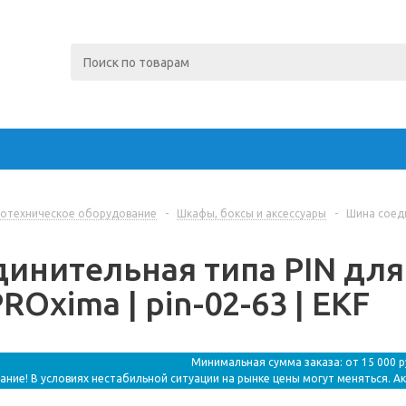
отехническое оборудование
-
Шкафы, боксы и аксессуары
-
Шина соеди
инительная типа PIN для 
ROxima | pin-02-63 | EKF
Минимальная сумма заказа: от 15 000 
ание! В условиях нестабильной ситуации на рынке цены могут меняться. А