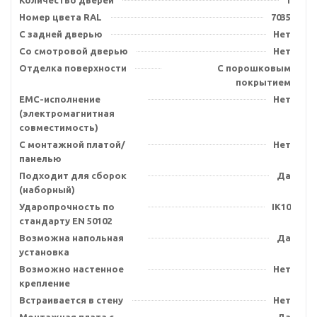
Количество дверей
1
Номер цвета RAL
7035
С задней дверью
Нет
Со смотровой дверью
Нет
Отделка поверхности
С порошковым
покрытием
EMC-исполнение
Нет
(электромагнитная
совместимость)
С монтажной платой/
Нет
панелью
Подходит для сборок
Да
(наборный)
Ударопрочность по
IK10
стандарту EN 50102
Возможна напольная
Да
установка
Возможно настенное
Нет
крепление
Встраивается в стену
Нет