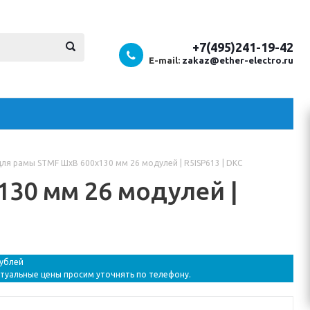
+7(495)241-19-42
E-mail:
zakaz@ether-electro.ru
ля рамы STMF ШхВ 600х130 мм 26 модулей | R5ISP613 | DKC
30 мм 26 модулей |
рублей
ктуальные цены просим уточнять по телефону.