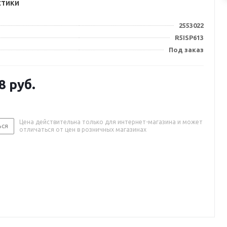
стики
2553022
R5ISP613
Под заказ
8
руб.
Цена действительна только для интернет-магазина и может
ься
отличаться от цен в розничных магазинах