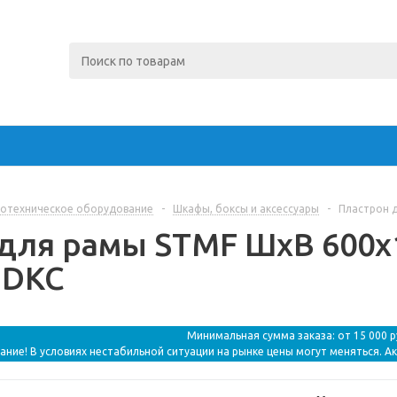
отехническое оборудование
-
Шкафы, боксы и аксессуары
-
Пластрон д
для рамы STMF ШхВ 600х1
| DKC
Минимальная сумма заказа: от 15 000 
ание! В условиях нестабильной ситуации на рынке цены могут меняться. А