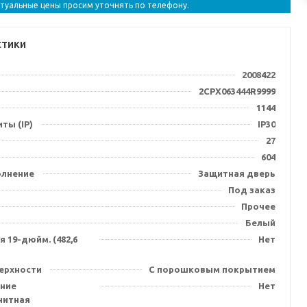
ктуальные цены просим уточнять по телефону.
стики
2008422
2CPX063444R9999
1144
ты (IP)
IP30
27
604
олнение
Защитная дверь
Под заказ
Прочее
Белый
 19-дюйм. (482,6
Нет
ерхности
С порошковым покрытием
ние
Нет
нитная