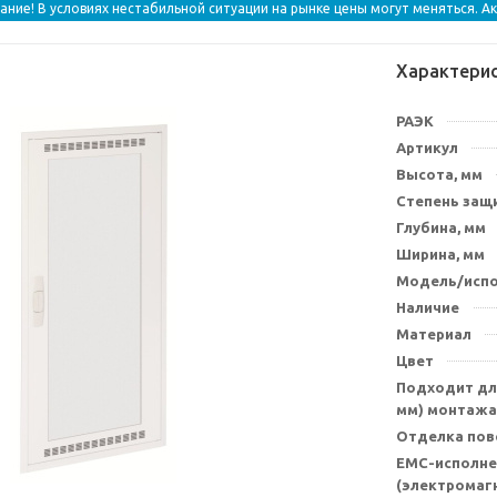
ание! В условиях нестабильной ситуации на рынке цены могут меняться. А
Характери
РАЭК
Артикул
Высота, мм
Степень защи
Глубина, мм
Ширина, мм
Модель/исп
Наличие
Материал
Цвет
Подходит для
мм) монтажа
Отделка пов
EMC-исполне
(электромаг