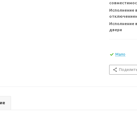
совместимос
Исполнение в
отключением
Исполнение 
двери
Мало
Поделит
ие