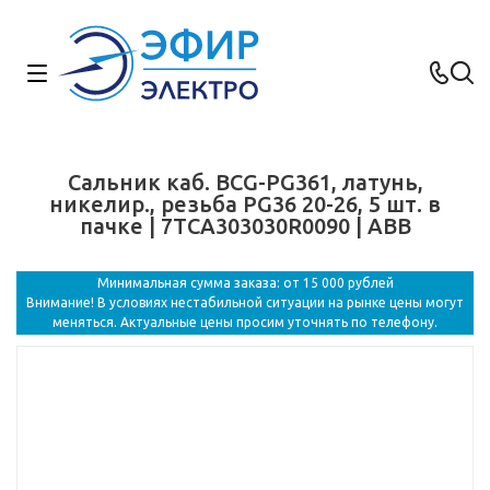
Сальник каб. BCG-PG361, латунь,
никелир., резьба PG36 20-26, 5 шт. в
пачке | 7TCA303030R0090 | ABB
Минимальная сумма заказа: от 15 000 рублей
Внимание! В условиях нестабильной ситуации на рынке цены могут
меняться. Актуальные цены просим уточнять по телефону.