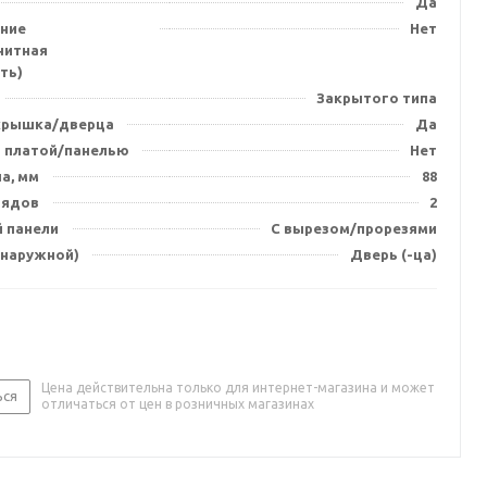
Да
ние
Нет
нитная
ть)
Закрытого типа
крышка/дверца
Да
 платой/панелью
Нет
на, мм
88
рядов
2
й панели
С вырезом/прорезями
(наружной)
Дверь (-ца)
Цена действительна только для интернет-магазина и может
ься
отличаться от цен в розничных магазинах