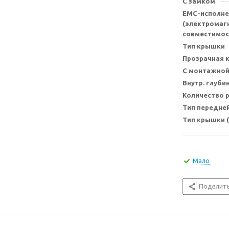
С замком
EMC-исполне
(электромаг
совместимос
Тип крышки
Прозрачная 
С монтажной
Внутр. глуби
Количество 
Тип передне
Тип крышки 
Мало
Поделит