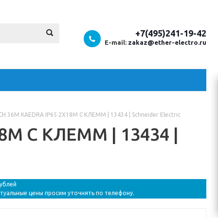
+7(495)241-19-42
E-mail:
zakaz@ether-electro.ru
 36М KAEDRA IP65 2Х18М С КЛЕММ | 13434 | Schneider Electric
М С КЛЕММ | 13434 |
рублей
ктуальные цены просим уточнять по телефону.