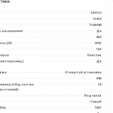
стики
391510
13434
7106048
 расширения
Да
460
ты (IP)
IP65
160
рпуса
Пластик
(светопрониц.)
Да
тажа
Открытой установки
448
ирина (общ. кол-во
18
асстояний)
Под заказ
Серый
 RAL
7035