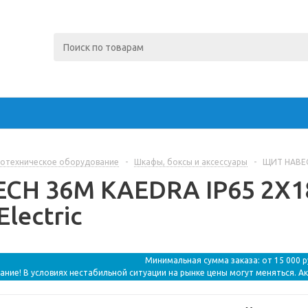
отехническое оборудование
-
Шкафы, боксы и аксессуары
-
ЩИТ НАВЕСН
Н 36М KAEDRA IP65 2Х18
Electric
Минимальная сумма заказа: от 15 000 
ание! В условиях нестабильной ситуации на рынке цены могут меняться. А