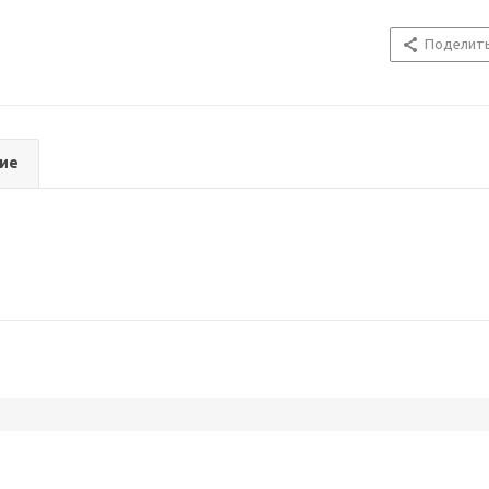
Поделит
ие