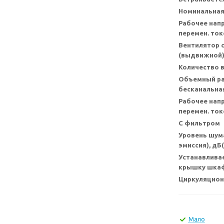
Номинальная
Рабочее нап
перемен. токе
Вентилятор 
(выдвижной
Количество 
Объемный ра
бесканальная
Рабочее нап
перемен. токе
С фильтром
Уровень шум
эмиссия), дБ(
Устанавлива
крышку шка
Циркуляцио
Мало