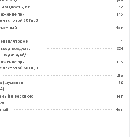
 мощность, Вт
32
ряжение при
115
 частотой 50 Гц, В
съемный
Нет
)
вентиляторов
1
сход воздуха,
224
 подача, м³/ч
ряжение при
115
 частотой 60 Гц, В
Да
а (шумовая
50
А)
емый в верхнюю
Нет
фа
нный
Нет