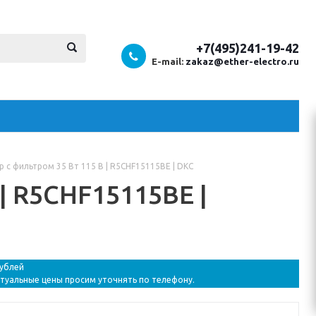
+7(495)241-19-42
E-mail:
zakaz@ether-electro.ru
 с фильтром 35 Вт 115 В | R5CHF15115BE | DKC
| R5CHF15115BE |
рублей
ктуальные цены просим уточнять по телефону.