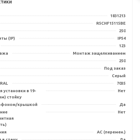
стики
1831213
R5CHF15115BE
250
ты (IP)
IP54
123
тажа
Монтаж защелкиванием
250
Под заказ
Серый
 RAL
7035
 установки в 19-
Нет
мм) стойку
лафоном/крышкой
Да
ние
Нет
нитная
ть)
ния
AC (перемен.)
 в стену
Да