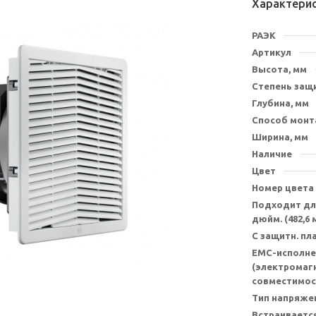
Характери
РАЭК
Артикул
Высота, мм
Степень защи
Глубина, мм
Способ мон
Ширина, мм
Наличие
Цвет
Номер цвета
Подходит для
дюйм. (482,6 
С защитн. п
EMC-исполне
(электромаг
совместимос
Тип напряже
Встраивается