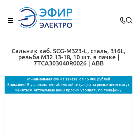
Сальник каб. SCG-M323-L, сталь, 316L,
резьба M32 13-18, 10 шт. в пачке |
7TCA303040R0026 | ABB
Минимальная сумма заказа: от 15 000 рублей
Внимание! В условиях нестабильной ситуации на рынке цены могут
меняться. Актуальные цены просим уточнять по телефону.