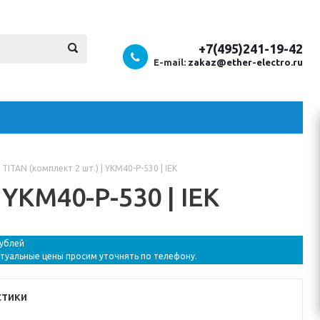
+7(495)241-19-42
E-mail:
zakaz@ether-electro.ru
TITAN (комплект 2 шт.) | YKM40-P-530 | IEK
 YKM40-P-530 | IEK
рублей
ктуальные цены просим уточнять по телефону.
стики