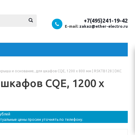
+7(495)241-19-42
E-mail:
zakaz@ether-electro.ru
крыша и основание, для шкафов CQE, 1200 x 800 мм | R5KTB128 | DKC
 шкафов CQE, 1200 x
рублей
ктуальные цены просим уточнять по телефону.