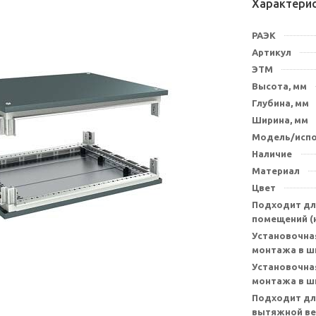
Характери
РАЭК
Артикул
ЭТМ
Высота, мм
Глубина, мм
Ширина, мм
Модель/исп
Наличие
Материал
Цвет
Подходит дл
помещений (н
Установочна
монтажа в ш
Установочна
монтажа в ш
Подходит дл
вытяжной ве