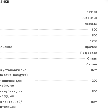
стики
329398
R5KTB128
9866613
1800
800
1200
олнение
Прочее
Под заказ
Сталь
Серый
я установки вне
Нет
а откр. воздухе)
я ширина для
1200
кафу, мм
я глубина для
800
кафу, мм
я приточной/
Нет
нтиляции