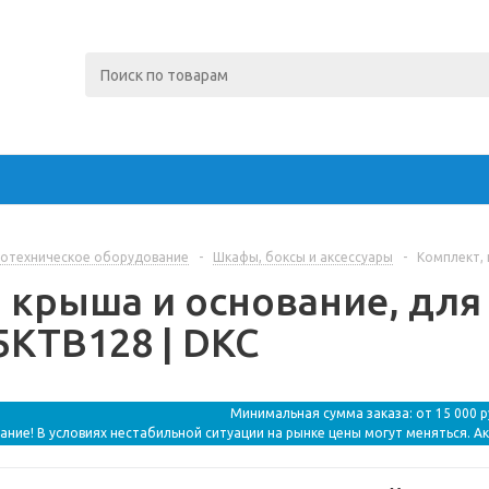
отехническое оборудование
-
Шкафы, боксы и аксессуары
-
Комплект, 
 крыша и основание, для
R5KTB128 | DKC
Минимальная сумма заказа: от 15 000 
ание! В условиях нестабильной ситуации на рынке цены могут меняться. А