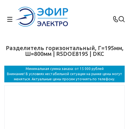
Разделитель горизонтальный, Г=195мм,
Ш=800мм | R5DOE8195 | DKC
Минимальная сумма заказа: от 15 000 рублей
Внимание! В условиях нестабильной ситуации на рынке цены могут
меняться. Актуальные цены просим уточнять по телефону.