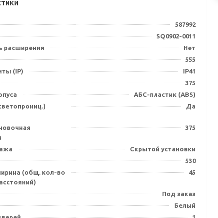
стики
587992
SQ0902-0011
 расширения
Нет
555
ты (IP)
IP41
375
рпуса
АБС-пластик (ABS)
(светопрониц.)
Да
ановочная
375
м
тажа
Скрытой установки
530
ирина (общ. кол-во
45
асстояний)
Под заказ
Белый
дверей
1