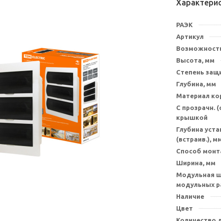
Характери
РАЭК
Артикул
Возможность
Высота, мм
Степень защи
Глубина, мм
Материал ко
С прозрачн. 
крышкой
Глубина уст
(встраив.), м
Способ мон
Ширина, мм
Модульная ш
модульных р
Наличие
Цвет
Количество 