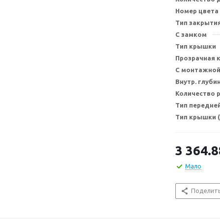
Номер цвета
Тип закрыти
С замком
Тип крышки
Прозрачная 
С монтажной
Внутр. глуби
Количество 
Тип передне
Тип крышки 
3 364.8
Мало
Поделит