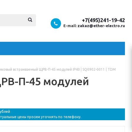
+7(495)241-19-42
E-mail:
zakaz@ether-electro.ru
иковый встраиваемый ЩРВ-П-45 модулей IP40 | SQ0902-0011 | TDM
РВ-П-45 модулей
рублей
ктуальные цены просим уточнять по телефону.