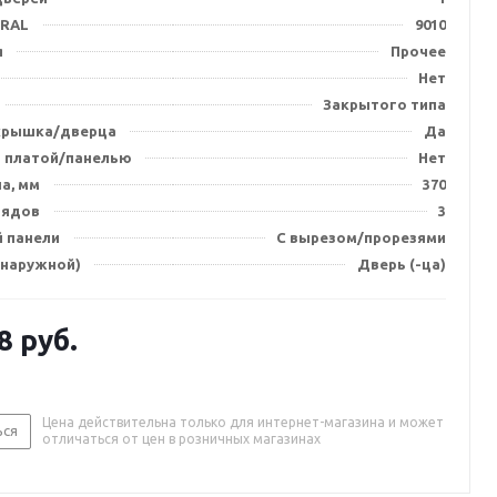
 RAL
9010
я
Прочее
Нет
Закрытого типа
крышка/дверца
Да
 платой/панелью
Нет
на, мм
370
рядов
3
й панели
С вырезом/прорезями
(наружной)
Дверь (-ца)
8
руб.
Цена действительна только для интернет-магазина и может
ься
отличаться от цен в розничных магазинах