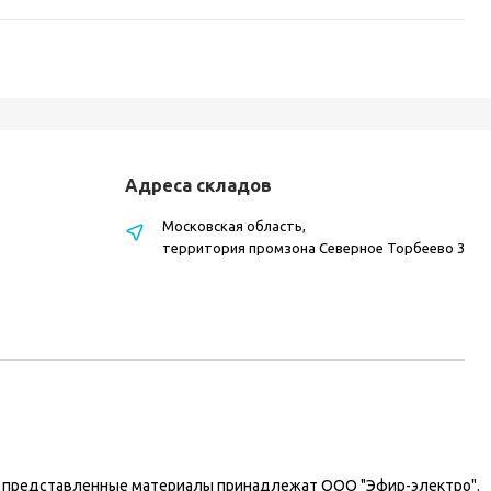
Адреса складов
Московская область,
территория промзона Северное Торбеево 3
на представленные материалы принадлежат ООО "Эфир-электро".