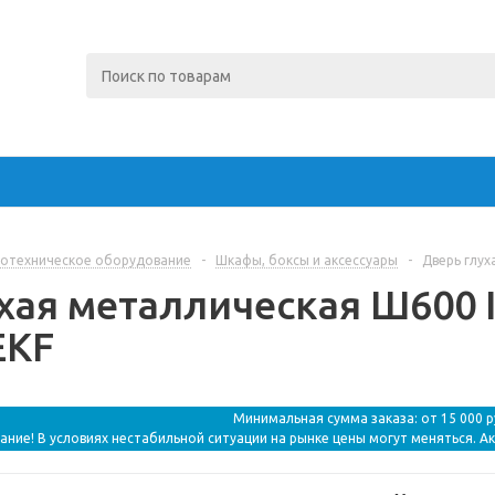
отехническое оборудование
-
Шкафы, боксы и аксессуары
-
Дверь глух
хая металлическая Ш600 IP
EKF
Минимальная сумма заказа: от 15 000 
ание! В условиях нестабильной ситуации на рынке цены могут меняться. А