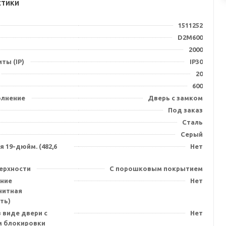
стики
1511252
D2M600
2000
ты (IP)
IP30
20
600
олнение
Дверь с замком
Под заказ
Сталь
Серый
 19-дюйм. (482,6
Нет
ерхности
С порошковым покрытием
ние
Нет
нитная
ть)
 виде двери с
Нет
 блокировки