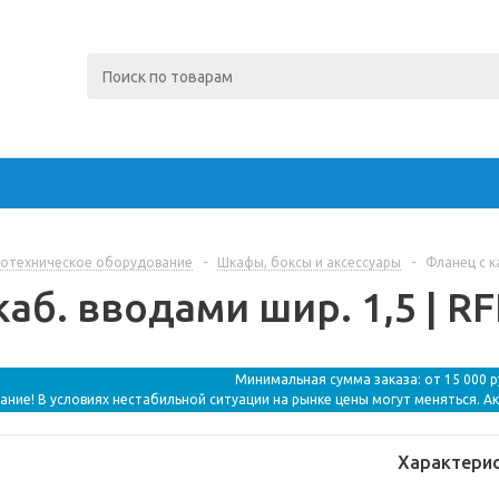
отехническое оборудование
-
Шкафы, боксы и аксессуары
-
Фланец с ка
каб. вводами шир. 1,5 | R
Минимальная сумма заказа: от 15 000 
ание! В условиях нестабильной ситуации на рынке цены могут меняться. А
Характери