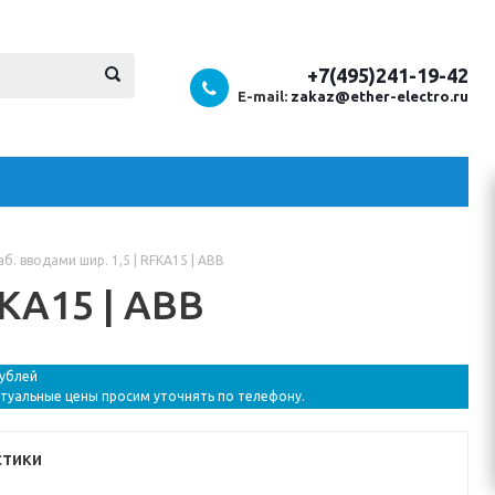
+7(495)241-19-42
E-mail:
zakaz@ether-electro.ru
б. вводами шир. 1,5 | RFKA15 | ABB
FKA15 | ABB
рублей
ктуальные цены просим уточнять по телефону.
стики