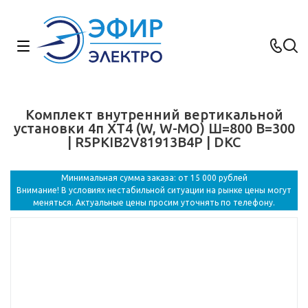
Комплект внутренний вертикальной
установки 4п ХТ4 (W, W-MO) Ш=800 В=300
| R5PKIB2V81913B4P | DKC
Минимальная сумма заказа: от 15 000 рублей
Внимание! В условиях нестабильной ситуации на рынке цены могут
меняться. Актуальные цены просим уточнять по телефону.