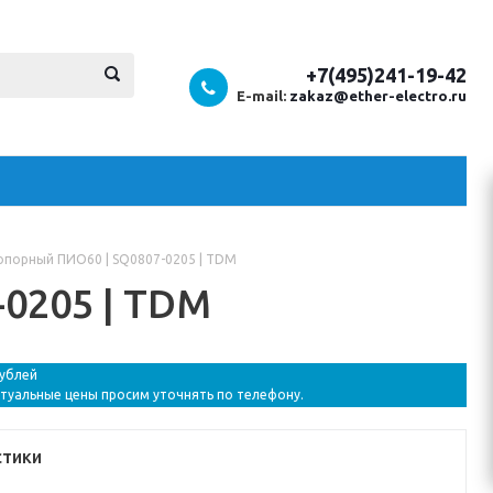
+7(495)241-19-42
E-mail:
zakaz@ether-electro.ru
опорный ПИО60 | SQ0807-0205 | TDM
0205 | TDM
рублей
ктуальные цены просим уточнять по телефону.
стики