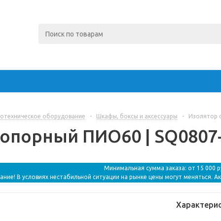
отехническое оборудование
-
Шкафы, боксы и аксессуары
-
Изолятор 
опорный ПИО60 | SQ0807-
Минимальная сумма заказа: от 15 000 
ание! В условиях нестабильной ситуации на рынке цены могут меняться. А
Характери