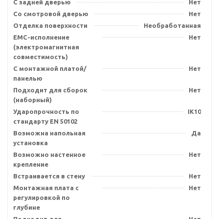
С задней дверью
Нет
Со смотровой дверью
Нет
Отделка поверхности
Необработанная
EMC-исполнение
Нет
(электромагнитная
совместимость)
С монтажной платой/
Нет
панелью
Подходит для сборок
Нет
(наборный)
Ударопрочность по
IK10
стандарту EN 50102
Возможна напольная
Да
установка
Возможно настенное
Нет
крепление
Встраивается в стену
Нет
Монтажная плата с
Нет
регулировкой по
глубине