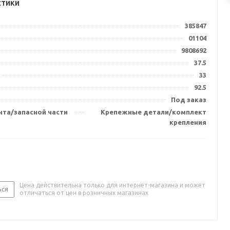
стики
385847
01104
9808692
37.5
33
92.5
Под заказ
нта/запасной части
Крепежные детали/комплект
крепления
Цена действительна только для интернет-магазина и может
ься
отличаться от цен в розничных магазинах