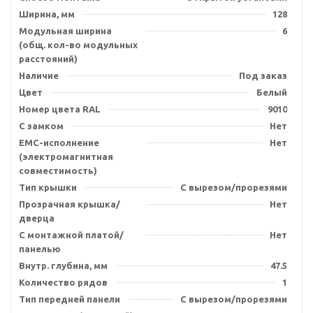
Ширина, мм
128
Модульная ширина
6
(общ. кол-во модульных
расстояний)
Наличие
Под заказ
Цвет
Белый
Номер цвета RAL
9010
С замком
Нет
EMC-исполнение
Нет
(электромагнитная
совместимость)
Тип крышки
С вырезом/прорезями
Прозрачная крышка/
Нет
дверца
С монтажной платой/
Нет
панелью
Внутр. глубина, мм
47.5
Количество рядов
1
Тип передней панели
С вырезом/прорезями