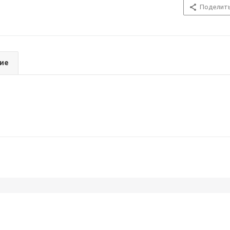
Поделит
ие