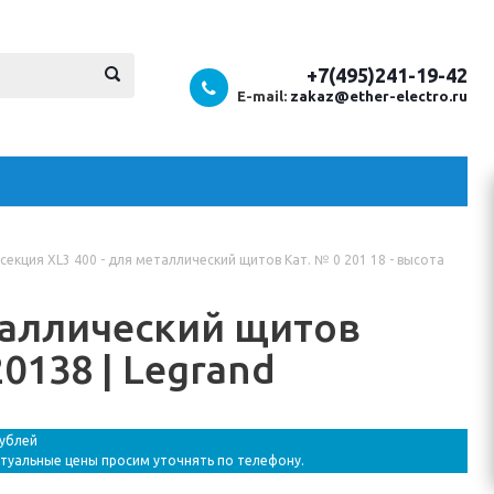
+7(495)241-19-42
E-mail:
zakaz@ether-electro.ru
секция XL3 400 - для металлический щитов Кат. № 0 201 18 - высота
еталлический щитов
20138 | Legrand
рублей
ктуальные цены просим уточнять по телефону.