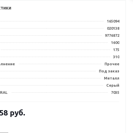
стики
165094
020138
9776872
1600
175
310
олнение
Прочее
Под заказ
Металл
Серый
 RAL
7035
.58
руб.