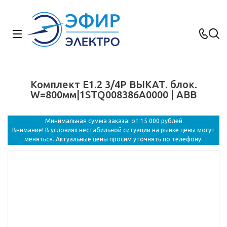
Комплект E1.2 3/4P ВЫКАТ. блок.
W=800мм|1STQ008386A0000 | ABB
Минимальная сумма заказа: от 15 000 рублей
Внимание! В условиях нестабильной ситуации на рынке цены могут
меняться. Актуальные цены просим уточнять по телефону.