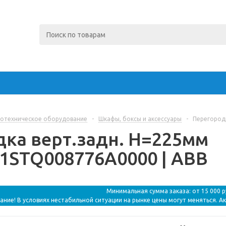
отехническое оборудование
-
Шкафы, боксы и аксессуары
-
Перегород
ка верт.задн. H=225мм
1STQ008776A0000 | ABB
Минимальная сумма заказа: от 15 000 
ание! В условиях нестабильной ситуации на рынке цены могут меняться. А