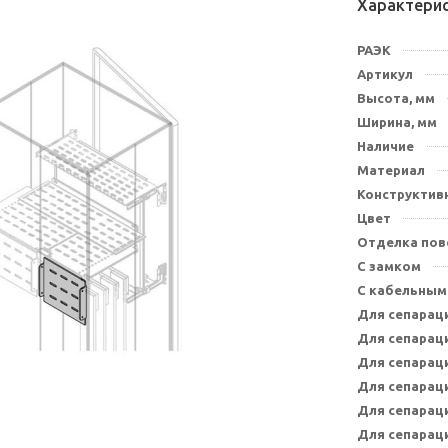
Характери
РАЭК
Артикул
Высота, мм
Ширина, мм
Наличие
Материал
Конструктив
Цвет
Отделка пов
С замком
С кабельным
Для сепарац
Для сепарац
Для сепарац
Для сепарац
Для сепарац
Для сепарац