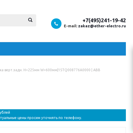
+7(495)241-19-42
E-mail:
zakaz@ether-electro.ru
ка верт.задн. H=225мм W=600мм|1STQ008776A0000 | ABB
рублей
ктуальные цены просим уточнять по телефону.