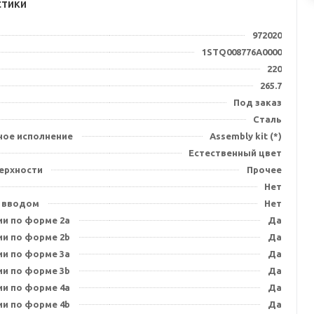
стики
972020
1STQ008776A0000
220
265.7
Под заказ
Сталь
ное исполнение
Assembly kit (*)
Естественный цвет
ерхности
Прочее
Нет
 вводом
Нет
ии по форме 2a
Да
ии по форме 2b
Да
ии по форме 3a
Да
ии по форме 3b
Да
ии по форме 4a
Да
ии по форме 4b
Да