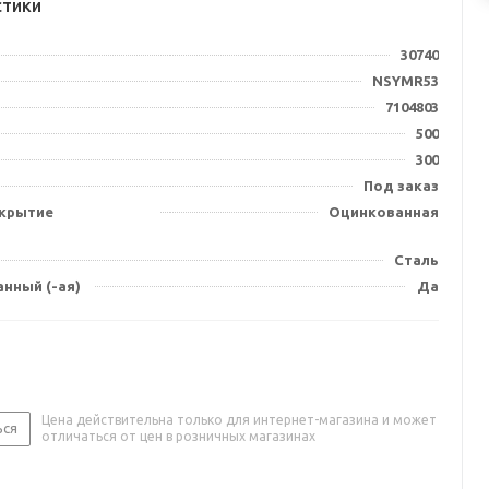
стики
30740
NSYMR53
7104803
500
300
Под заказ
крытие
Оцинкованная
Сталь
нный (-ая)
Да
Цена действительна только для интернет-магазина и может
ься
отличаться от цен в розничных магазинах