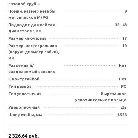
газовой трубы
Номин. размер резьбы
9
метрической M/PG
Подходит для кабеля
35...48
диаметром:, мм
Размер ключа, мм
17
Размер шестигранника
19
(наруж. диаметр гайки),
мм
Разъемный/
Нет
разделяемый сальник
С контргайкой
Нет
Тип резьбы
PG
Тип уплотнения
Вырезанное
уплотнительное кольцо
Ударопрочный
Да
Шаг резьбы, мм
1.588
2 326.64
руб.