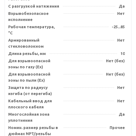
С разгрузкой натяжения
Да
Взрывобезопасное
Нет
исполнение
Рабочая температура,
-25...85
°C
Армированный
Нет
стекловолокном
Длина резьбы, мм
10
Для взрывоопасной
Нет (без)
зоны по газу (Ex)
Для взрывоопасной
Нет (без)
зоны по пыли (Ex)
Защита по радиусу
Нет
изгиба (от перегиба)
Кабельный ввод для
Нет
плоского кабеля
Многослойная зона
Да
уплотнения
Номин. размер резьбы в
Прочее
дюймах NPT/резьбы