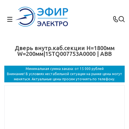
Дверь внутр.каб.секции H=1800мм
W=200мм|1STQ007753A0000 | ABB
Минимальная сумма заказа: от 15 000 рублей
Внимание! В условиях нестабильной ситуации на рынке цены могут
меняться. Актуальные цены просим уточнять по телефону.