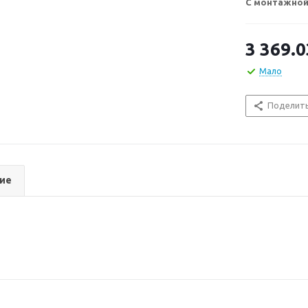
С монтажной
3 369.0
Мало
Поделит
ие