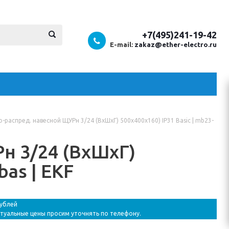
+7(495)241-19-42
E-mail:
zakaz@ether-electro.ru
-распред. навесной ЩУРн 3/24 (ВхШхГ) 500х400х160) IP31 Basic | mb23-
н 3/24 (ВхШхГ)
bas | EKF
рублей
ктуальные цены просим уточнять по телефону.