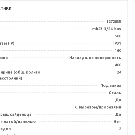
стики
1272835
mb23-3/24-bas
500
ты (IP)
IP31
160
тажа
Накладн. на поверхность
400
ирина (общ. кол-во
24
асстояний)
Под заказ
Сталь
Да
С вырезом/прорезями
крышка/дверца
Да
 платой/панелью
Нет
рядов
2