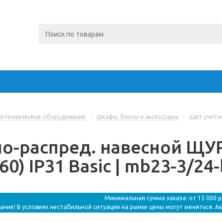
отехническое оборудование
-
Шкафы, боксы и аксессуары
-
Щит учетно
о-распред. навесной ЩУР
0) IP31 Basic | mb23-3/24-
Минимальная сумма заказа: от 15 000 
ание! В условиях нестабильной ситуации на рынке цены могут меняться. А