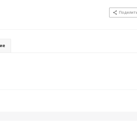
Поделит
ие