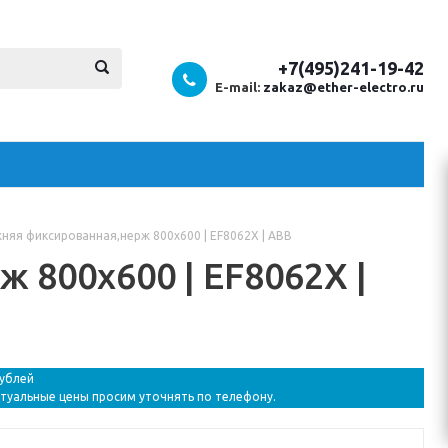
+7(495)241-19-42
E-mail:
zakaz@ether-electro.ru
няя фиксированная,нерж 800х600 | EF8062X | ABB
 800х600 | EF8062X |
рублей
ктуальные цены просим уточнять по телефону.