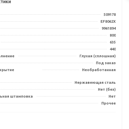
стики
509178
EF8062X
9961894
800
635
440
олнение
Глухая (сплошная)
Под заказ
крытие
Необработанная
Нержавеющая сталь
Нет (без)
ьная штамповка
Нет
Прочее