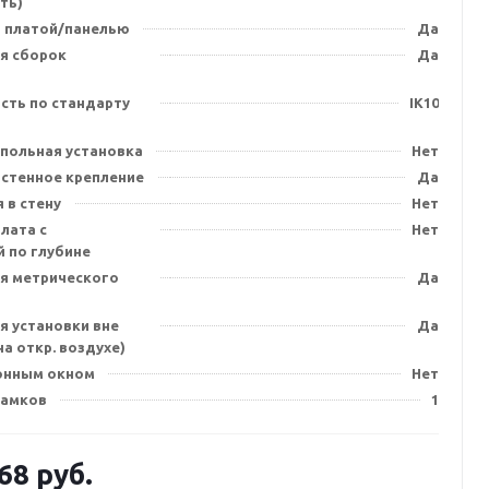
ть)
 платой/панелью
Да
я сборок
Да
сть по стандарту
IK10
польная установка
Нет
стенное крепление
Да
 в стену
Нет
лата с
Нет
 по глубине
я метрического
Да
я установки вне
Да
а откр. воздухе)
онным окном
Нет
замков
1
.68
руб.