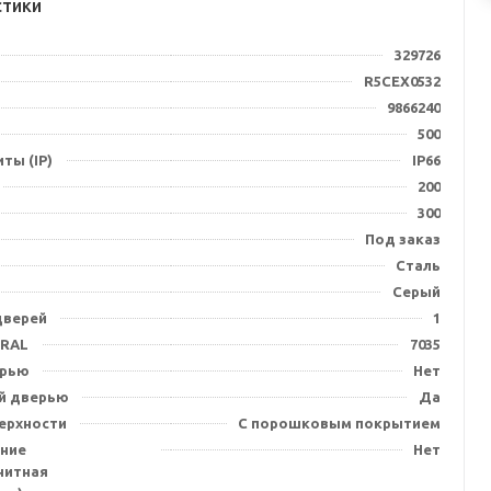
стики
329726
R5CEX0532
9866240
500
ты (IP)
IP66
200
300
Под заказ
Сталь
Серый
дверей
1
 RAL
7035
ерью
Нет
й дверью
Да
ерхности
С порошковым покрытием
ние
Нет
нитная