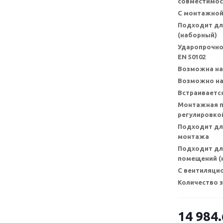
совместимос
С монтажной
Подходит дл
(наборный)
Ударопрочно
EN 50102
Возможна на
Возможно на
Встраивается
Монтажная п
регулировкой
Подходит дл
монтажа
Подходит дл
помещений (н
С вентиляци
Количество 
14 984