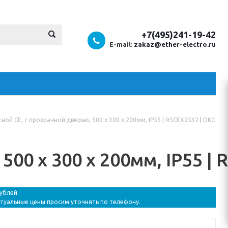
+7(495)241-19-42
E-mail:
zakaz@ether-electro.ru
ной CE, с прозрачной дверью, 500 x 300 x 200мм, IP55 | R5CEX0532 | DKC
00 x 300 x 200мм, IP55 | 
рублей
ктуальные цены просим уточнять по телефону.