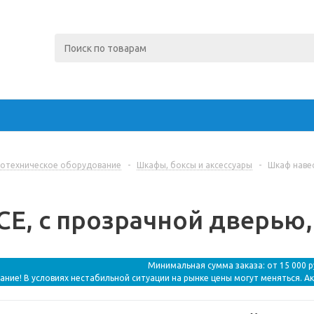
отехническое оборудование
-
Шкафы, боксы и аксессуары
-
Шкаф навес
E, с прозрачной дверью, 5
Минимальная сумма заказа: от 15 000 
ание! В условиях нестабильной ситуации на рынке цены могут меняться. А