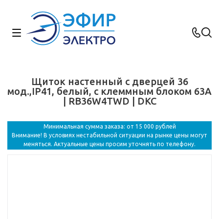
Щиток настенный с дверцей 36
мод.,IP41, белый, с клеммным блоком 63А
| RB36W4TWD | DKC
Минимальная сумма заказа: от 15 000 рублей
Внимание! В условиях нестабильной ситуации на рынке цены могут
меняться. Актуальные цены просим уточнять по телефону.