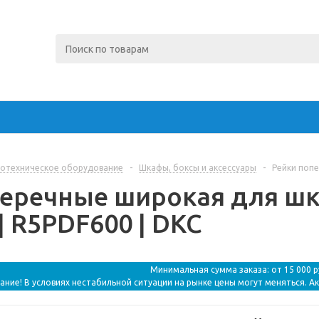
отехническое оборудование
-
Шкафы, боксы и аксессуары
-
Рейки попе
перечные широкая для ш
 | R5PDF600 | DKC
Минимальная сумма заказа: от 15 000 
ание! В условиях нестабильной ситуации на рынке цены могут меняться. А