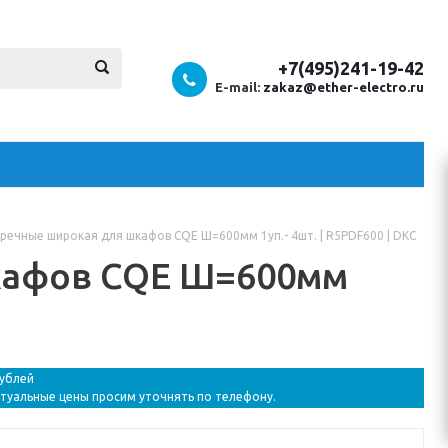
+7(495)241-19-42
E-mail:
zakaz@ether-electro.ru
речные широкая для шкафов CQE Ш=600мм 1уп.- 4шт. | R5PDF600 | DKC
кафов CQE Ш=600мм
рублей
ктуальные цены просим уточнять по телефону.