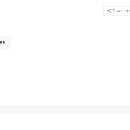
Поделит
ие