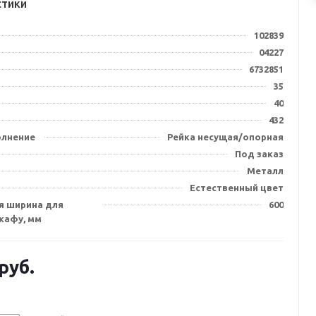
стики
102839
04227
6732851
35
40
432
олнение
Рейка несущая/опорная
Под заказ
Металл
Естественный цвет
я ширина для
600
кафу, мм
руб.