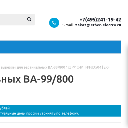
+7(495)241-19-42
E-mail:
zakaz@ether-electro.ru
 вырезом для вертикальных ВА-99/800 1х3Р/1х4Р | FPFU3504 | EKF
ьных ВА-99/800
рублей
ктуальные цены просим уточнять по телефону.