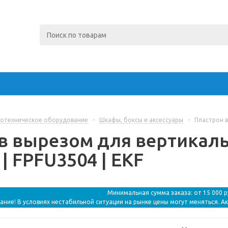
отехническое оборудование
-
Шкафы, боксы и аксессуары
-
Пластрон в
в вырезом для вертикал
| FPFU3504 | EKF
Минимальная сумма заказа: от 15 000 
ание! В условиях нестабильной ситуации на рынке цены могут меняться. А