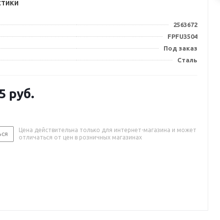
стики
2563672
FPFU3504
Под заказ
Сталь
5
руб.
Цена действительна только для интернет-магазина и может
ься
отличаться от цен в розничных магазинах