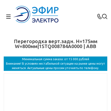
Перегородка верт.задн. H=175мм
W=800мм|1STQ008784A0000 | ABB
Минимальная сумма заказа: от 15 000 рублей
Внимание! В условиях нестабильной ситуации на рынке цены могут
меняться. Актуальные цены просим уточнять по телефону.