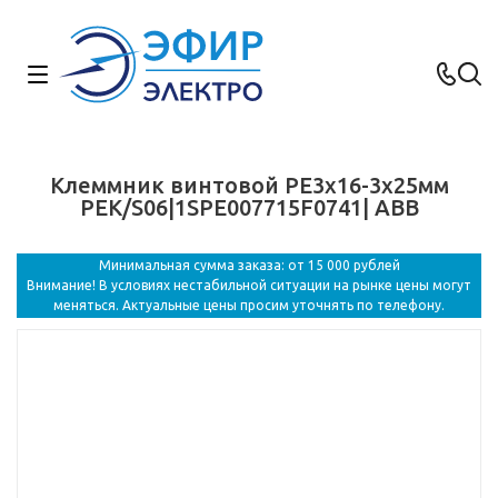
Клеммник винтовой PE3x16-3х25мм
PEK/S06|1SPE007715F0741| ABB
Минимальная сумма заказа: от 15 000 рублей
Внимание! В условиях нестабильной ситуации на рынке цены могут
меняться. Актуальные цены просим уточнять по телефону.