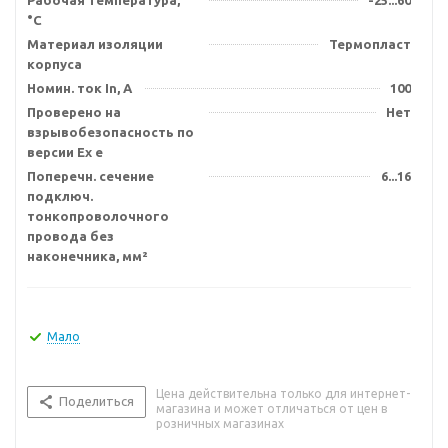
Рабочая температура,
-25...60
°C
Материал изоляции
Термопласт
корпуса
Номин. ток In, А
100
Проверено на
Нет
взрывобезопасность по
версии Ex e
Поперечн. сечение
6...16
подключ.
тонкопроволочного
провода без
наконечника, мм²
Мало
Цена действительна только для интернет-
Поделиться
магазина и может отличаться от цен в
розничных магазинах