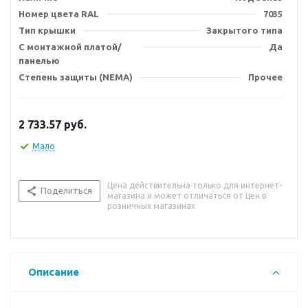
Номер цвета RAL
7035
Тип крышки
Закрытого типа
С монтажной платой/
Да
панелью
Степень защиты (NEMA)
Прочее
2 733.57
руб.
Мало
Цена действительна только для интернет-
Поделиться
магазина и может отличаться от цен в
розничных магазинах
Описание