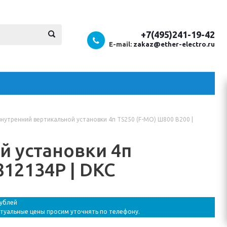
+7(495)241-19-42
E-mail:
zakaz@ether-electro.ru
нутренний вертикальной установки 4п TS250 (F-MO) Ш800 В200 |
й установки 4п
812134P | DKC
рублей
ктуальные цены просим уточнять по телефону.