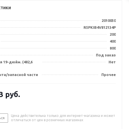
стики
2010050
R5PKIB4V812134P
200
400
800
Под заказ
 19-дюйм. (482,6
Нет
нта/запасной части
Прочее
3
руб.
Цена действительна только для интернет-магазина и может
ься
отличаться от цен в розничных магазинах