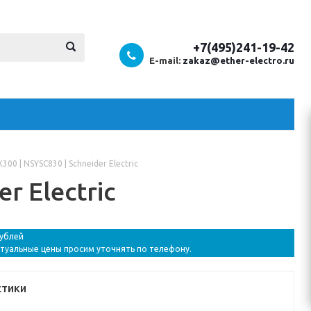
+7(495)241-19-42
E-mail:
zakaz@ether-electro.ru
00 | NSYSC830 | Schneider Electric
r Electric
рублей
ктуальные цены просим уточнять по телефону.
стики