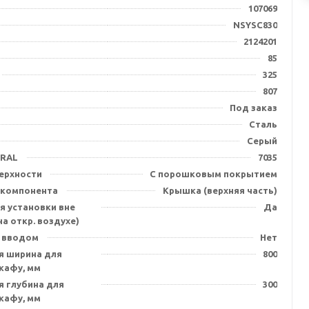
107069
NSYSC830
2124201
85
325
807
Под заказ
Сталь
Серый
 RAL
7035
ерхности
С порошковым покрытием
/компонента
Крышка (верхняя часть)
я установки вне
Да
а откр. воздухе)
 вводом
Нет
я ширина для
800
кафу, мм
я глубина для
300
кафу, мм