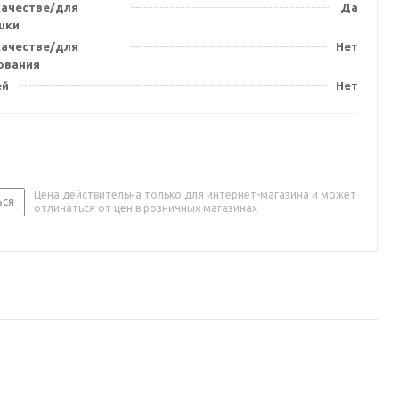
качестве/для
Да
шки
качестве/для
Нет
ования
ей
Нет
Цена действительна только для интернет-магазина и может
ься
отличаться от цен в розничных магазинах