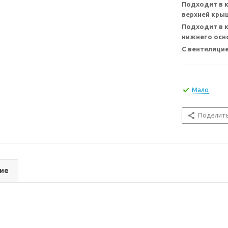
Подходит в 
верхней кры
Подходит в 
нижнего осн
С вентиляци
Мало
Поделит
ие