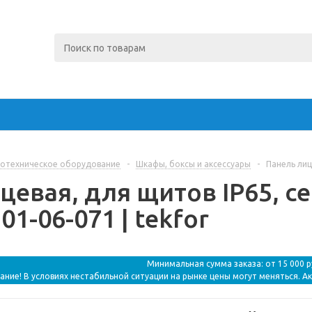
отехническое оборудование
-
Шкафы, боксы и аксессуары
-
Панель лице
цевая, для щитов IP65, се
01-06-071 | tekfor
Минимальная сумма заказа: от 15 000 
ание! В условиях нестабильной ситуации на рынке цены могут меняться. А