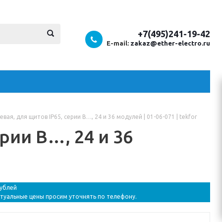
+7(495)241-19-42
E-mail:
zakaz@ether-electro.ru
вая, для щитов IP65, серии B…, 24 и 36 модулей | 01-06-071 | tekfor
рии B…, 24 и 36
рублей
ктуальные цены просим уточнять по телефону.