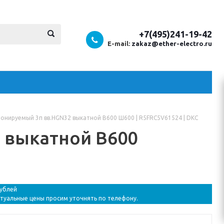
+7(495)241-19-42
E-mail:
zakaz@ether-electro.ru
онируемый 3п вв.HGN32 выкатной В600 Ш600 | R5FRC5V61524 | DKC
 выкатной В600
рублей
ктуальные цены просим уточнять по телефону.