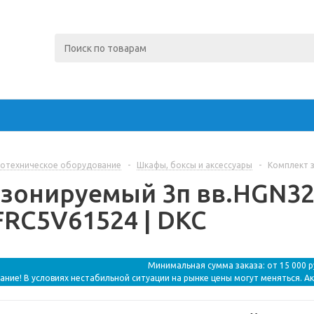
отехническое оборудование
-
Шкафы, боксы и аксессуары
-
Комплект з
 зонируемый 3п вв.HGN32
FRC5V61524 | DKC
Минимальная сумма заказа: от 15 000 
ание! В условиях нестабильной ситуации на рынке цены могут меняться. А