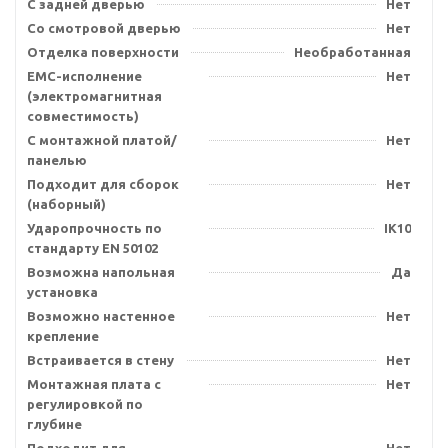
С задней дверью
Нет
Со смотровой дверью
Нет
Отделка поверхности
Необработанная
EMC-исполнение
Нет
(электромагнитная
совместимость)
С монтажной платой/
Нет
панелью
Подходит для сборок
Нет
(наборный)
Ударопрочность по
IK10
стандарту EN 50102
Возможна напольная
Да
установка
Возможно настенное
Нет
крепление
Встраивается в стену
Нет
Монтажная плата с
Нет
регулировкой по
глубине