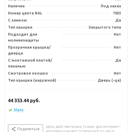
Наличие
Под заказ
Номер цвета RAL
7035
С замком
Да
Тип крышки
Закрытого типа
Подходит для
Нет
молниезащиты
Прозрачная крышка/
Нет
дверца
С монтажной платой/
Да
панелью
Смотровое окошко
Нет
Тип крышки (наружной)
Дверь (-ца)
44 353.44
руб.
Мало
Цена действительна только для интернет-
Поделиться
магазина и может отличаться от цен в